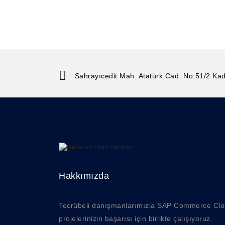
Sahrayıcedit Mah. Atatürk Cad. No:51/2 Kad
Hakkımızda
Tecrübeli danışmanlarımızla SAP Commerce Cl
projelerinizin başarısı için birlikte çalışıyoruz.