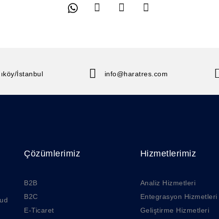
ıköy/İstanbul
info@haratres.com
Çözümlerimiz
Hizmetlerimiz
B2B
Analiz Hizmetleri
B2C
Entegrasyon Hizmetleri
oud
E-Ticaret
Geliştirme Hizmetleri