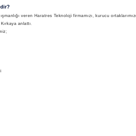
dir?
anlığı veren Haratres Teknoloji firmamızı, kurucu ortaklarımız
Kırkaya anlattı.
miz;
i