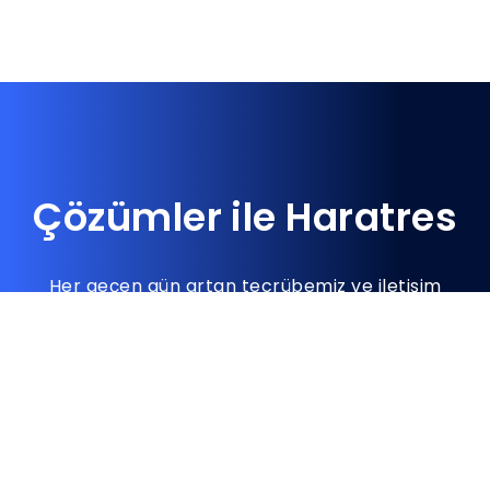
Rakamlar
ile Haratres
Her geçen gün artan tecrübemiz ve iletişim
yeteneklerimizle geleceğin iş modellerini sizlere
taşıyoruz.
10
+
5
M+