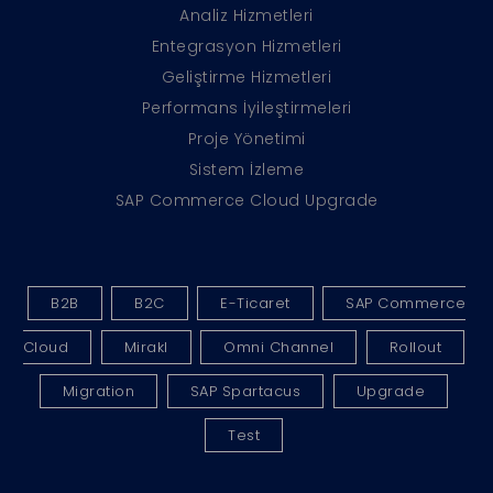
Analiz Hizmetleri
Entegrasyon Hizmetleri
Geliştirme Hizmetleri
Performans İyileştirmeleri
Proje Yönetimi
Sistem İzleme
SAP Commerce Cloud Upgrade
B2B
B2C
E-Ticaret
SAP Commerce
Cloud
Mirakl
Omni Channel
Rollout
Migration
SAP Spartacus
Upgrade
Test